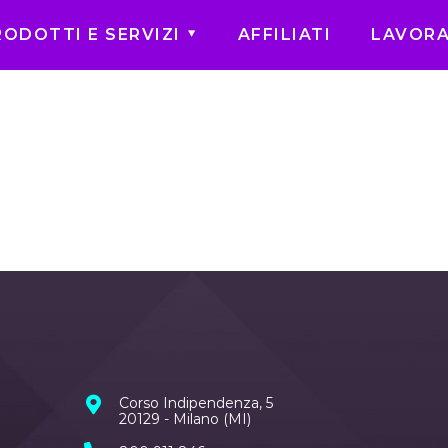
RODOTTI E SERVIZI
AFFILIATI
LAVORA
Corso Indipendenza, 5
20129 - Milano (MI)