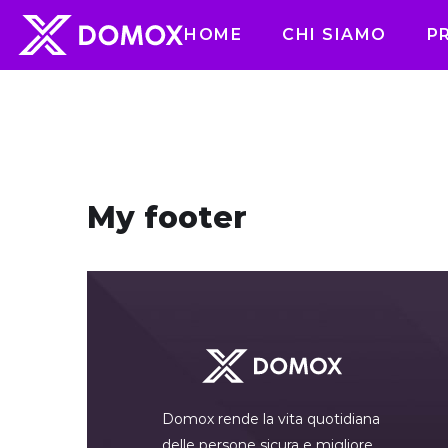
HOME
CHI SIAMO
P
My footer
Domox rende la vita quotidiana
delle persone sicura e migliore.