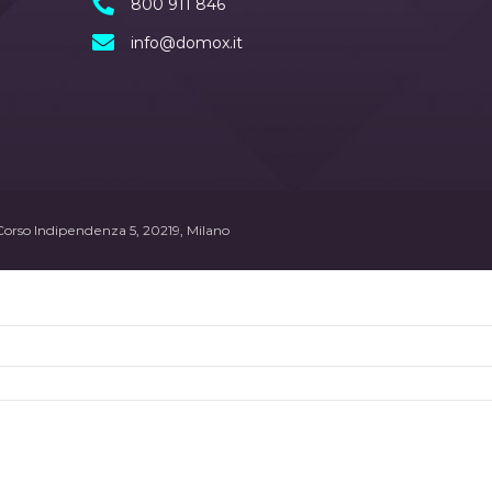
800 911 846
info@domox.it
Corso Indipendenza 5, 20219, Milano