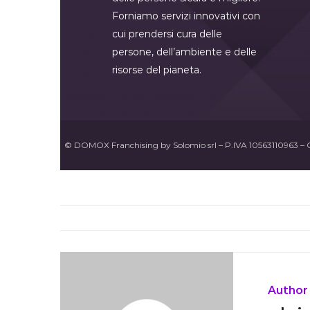
Forniamo servizi innovativi con
cui prendersi cura delle
persone, dell’ambiente e delle
risorse del pianeta.
© DOMOX Franchising by Solomio srl – P.IVA 10563110963 – 
Author